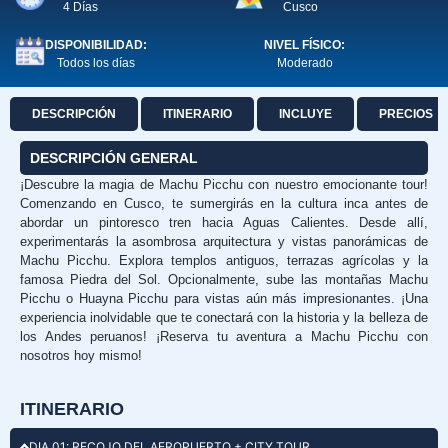
4 Días
Cusco
DISPONIBILIDAD:
NIVEL FÍSICO:
Todos los días
Moderado
DESCRIPCIÓN
ITINERARIO
INCLUYE
PRECIOS
DESCRIPCIÓN GENERAL
¡Descubre la magia de Machu Picchu con nuestro emocionante tour!
Comenzando en Cusco, te sumergirás en la cultura inca antes de
abordar un pintoresco tren hacia Aguas Calientes. Desde allí,
experimentarás la asombrosa arquitectura y vistas panorámicas de
Machu Picchu. Explora templos antiguos, terrazas agrícolas y la
famosa Piedra del Sol. Opcionalmente, sube las montañas Machu
Picchu o Huayna Picchu para vistas aún más impresionantes. ¡Una
experiencia inolvidable que te conectará con la historia y la belleza de
los Andes peruanos! ¡Reserva tu aventura a Machu Picchu con
nosotros hoy mismo!
ITINERARIO
DIA 01: RECOJO DEL AEROPUERTO + CITY TOUR