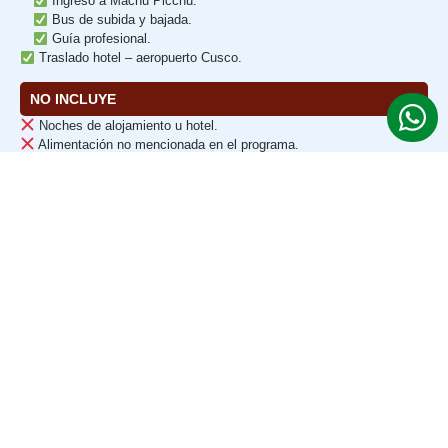
Ingreso a Machu Picchu.
Bus de subida y bajada.
Guía profesional.
Traslado hotel – aeropuerto Cusco.
NO INCLUYE
Noches de alojamiento u hotel.
Alimentación no mencionada en el programa.
¿CUÁL ES EL PRECIO?
Solicita tu cotización personalizada
Ofrecemos
tarifas especiales
para grupos, estudiantes y reservas
anticipadas.
Contáctanos y recibe una
cotización
personalizada en minutos
con todo incluido
Cotiza Gratis 24/7 por WhatsApp