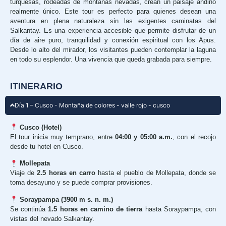
turquesas, rodeadas de montañas nevadas, crean un paisaje andino
realmente único. Este tour es perfecto para quienes desean una
aventura en plena naturaleza sin las exigentes caminatas del
Salkantay. Es una experiencia accesible que permite disfrutar de un
día de aire puro, tranquilidad y conexión espiritual con los Apus.
Desde lo alto del mirador, los visitantes pueden contemplar la laguna
en todo su esplendor. Una vivencia que queda grabada para siempre.
ITINERARIO
Día 1 – Cusco - Montaña de colores - valle rojo - cusco
Cusco (Hotel)
El tour inicia muy temprano, entre
04:00 y 05:00 a.m.
, con el recojo
desde tu hotel en Cusco.
Mollepata
Viaje de
2.5 horas en carro
hasta el pueblo de Mollepata, donde se
toma desayuno y se puede comprar provisiones.
Soraypampa (3900 m s. n. m.)
Se continúa
1.5 horas en camino de tierra
hasta Soraypampa, con
vistas del nevado Salkantay.