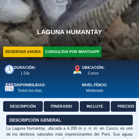
LAGUNA HUMANTAY
RESERVAR AHORA
CONSULTAR POR WHATSAPP
DURACIÓN:
UBICACIÓN:
1 Día
Cusco
DISPONIBILIDAD:
NIVEL FÍSICO:
Todos los días
Moderado
DESCRIPCIÓN
ITINERARIO
INCLUYE
PRECIOS
DESCRIPCIÓN GENERAL
La Laguna Humantay, ubicada a 4.200 m s. n. m. en Cusco, es uno
de los destinos naturales más impresionantes del Perú. Sus aguas