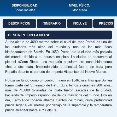
DISPONIBILIDAD:
NIVEL FÍSICO:
Todos los días
Moderado
DESCRIPCIÓN
ITINERARIO
INCLUYE
PRECIOS
DESCRIPCIÓN GENERAL
A una altitud de 4090 metros sobre el nivel del mar, Potosí es una de
las ciudades más altas del mundo y una de las más ricas
históricamente en Bolivia. En 1650, Potosí era la ciudad más poblada
del mundo, debido a su riqueza en plata. La ciudad se encuentra al
pie del «Cerro Rico», una montaña popularmente concebida como
«hecha de» plata, habiendo sido la principal fuente de plata para
España durante el período del Imperio Hispanico del Nuevo Mundo.
Potosí se fundó como un pueblo minero en 1546, mientras que Bolivia
formó parte del Virreinato de Perú: durante los siguientes 200 años,
más de 40,000 toneladas de plata fueron sacadas de la ciudad,
haciendo del Imperio español uno de los más ricos del mundo. Hoy en
día, Cerro Rico todavía alberga cientos de minas, cuya profundidad
puede llegar a 240 metros por debajo de la superficie y la temperatura
o
puede alcanzar hasta 45
Celsius.