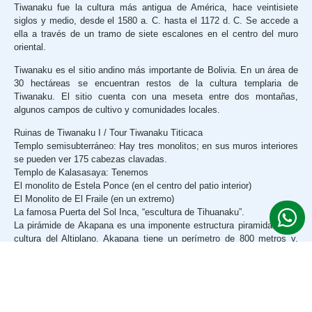
Tiwanaku fue la cultura más antigua de América, hace veintisiete
siglos y medio, desde el 1580 a. C. hasta el 1172 d. C. Se accede a
ella a través de un tramo de siete escalones en el centro del muro
oriental.
Tiwanaku es el sitio andino más importante de Bolivia. En un área de
30 hectáreas se encuentran restos de la cultura templaria de
Tiwanaku. El sitio cuenta con una meseta entre dos montañas,
algunos campos de cultivo y comunidades locales.
Ruinas de Tiwanaku I / Tour Tiwanaku Titicaca
Templo semisubterráneo: Hay tres monolitos; en sus muros interiores
se pueden ver 175 cabezas clavadas.
Templo de Kalasasaya: Tenemos
El monolito de Estela Ponce (en el centro del patio interior)
El Monolito de El Fraile (en un extremo)
La famosa Puerta del Sol Inca, “escultura de Tihuanaku”.
La pirámide de Akapana es una imponente estructura piramidal de la
cultura del Altiplano. Akapana tiene un perímetro de 800 metros y,
según las crónicas, albergaba hermosos edificios en su cima. En
1753, el explorador español Diego Ayardeburo excavó la pirámide en
busca de tesoros y destruyó la cúspide. En 1900, La Paz-Guaquil
utilizó las plataformas como cantera durante la construcción del
ferrocarril.