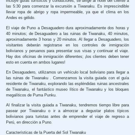
incluye guías turísticos y conductores, se dirige al hotel del cliente a
las 5:30 para comenzar la excursión a Tiwanaku. Es imprescindible
llevar ropa de abrigo y ropa impermeable, ya que el clima en los
Andes es gélido.
El viaje de Puno a Desaguadero dura aproximadamente dos horas y
40 minutos; de Desaguadero a las ruinas de Tiwanaku, 40 minutos,
aproximadamente 3 horas y 20 minutos. Al llegar a Desaguadero, los
visitantes deberán registrarse en los controles de inmigración
bolivianos y peruanos para presentar sus visas y continuar el viaje.
Hay dos oficinas de inmigración diferentes; ¡los clientes deben tener
esto en cuenta en ambos lugares!
En Desaguadero, utilizamos un vehículo local boliviano para llegar a
las ruinas de Tiwanaku . Comenzamos la visita guiada con el guía
residente de Tiwanaku, explorando las espléndidas ruinas ancestrales
de Tiwanaku, el fantástico museo lítico de Tiwanaku y los bloques
megalíticos de Puma Punku.
Al finalizar la visita guiada a Tiwanaku, tendremos tiempo libre para
pasear por Tiwanaku o ir a almorzar a degustar platos típicos
bolivianos para turistas antes de emprender el viaje de regreso a
Perú, en dirección a Puno.
Características de la Puerta del Sol Tiwanaku