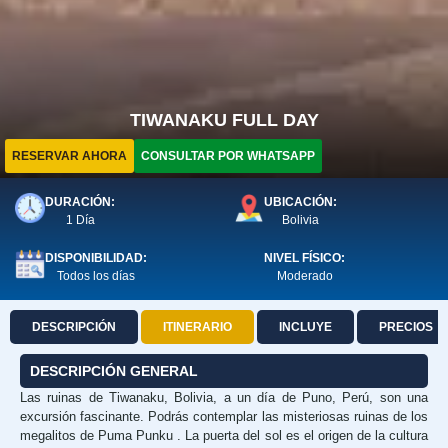
TIWANAKU FULL DAY
RESERVAR AHORA
CONSULTAR POR WHATSAPP
DURACIÓN:
UBICACIÓN:
1 Día
Bolivia
DISPONIBILIDAD:
NIVEL FÍSICO:
Todos los días
Moderado
DESCRIPCIÓN
ITINERARIO
INCLUYE
PRECIOS
DESCRIPCIÓN GENERAL
Las ruinas de Tiwanaku, Bolivia, a un día de Puno, Perú, son una
excursión fascinante. Podrás contemplar las misteriosas ruinas de los
megalitos de Puma Punku . La puerta del sol es el origen de la cultura