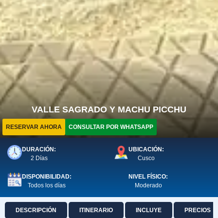
VALLE SAGRADO Y MACHU PICCHU
RESERVAR AHORA
CONSULTAR POR WHATSAPP
DURACIÓN:
UBICACIÓN:
2 Días
Cusco
DISPONIBILIDAD:
NIVEL FÍSICO:
Todos los días
Moderado
DESCRIPCIÓN
ITINERARIO
INCLUYE
PRECIOS