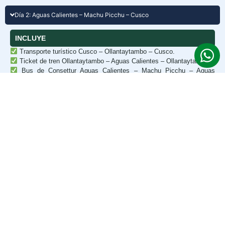
Día 2: Aguas Calientes – Machu Picchu – Cusco
INCLUYE
Transporte turístico Cusco – Ollantaytambo – Cusco.
Ticket de tren Ollantaytambo – Aguas Calientes – Ollantaytambo.
Bus de Consettur Aguas Calientes – Machu Picchu – Aguas
Calientes.
Entradas a Machu Picchu y a los sitios arqueológicos del Valle
Sagrado.
Guía profesional bilingüe en todos los lugares visitados.
Almuerzo buffet en el Valle Sagrado.
NO INCLUYE
Entradas a los sitios arqueológicos del Valle Sagrado.
Entradas opcionales a Waynapicchu o Montaña Machu Picchu.
Gastos personales, bebidas y snacks adicionales.
¿CUÁL ES EL PRECIO?
Solicita tu cotización personalizada