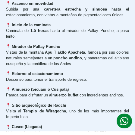
Ascenso en movilidad
Subida por una
carretera estrecha y sinuosa
hasta el
estacionamiento, con vistas a montañas de pigmentaciones únicas.
Inicio de la caminata
Caminata de
1.5 horas
hasta el mirador de Pallay Puncho, a paso
lento.
Mirador de Pallay Puncho
Vistas de la montaña
Apu T’akllo Apacheta
, famosa por sus colores
naturales semejantes a un
poncho andino
, y panoramas del altiplano
cusqueño y la cordillera de los Andes.
Retorno al estacionamiento
Descenso para tomar el transporte de regreso.
Almuerzo (Sicuani o Cusipata)
Parada para disfrutar un
almuerzo buffet
con ingredientes andinos.
Sitio arqueológico de Raqchi
Visita al
Templo de Wiraqocha
, uno de los más importantes del
Imperio Inca.
Cusco (Llegada)
Retorno a la ciudad, con llegada aproximada a las
19:00 horas
.