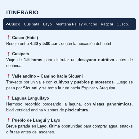
ITINERARIO
Cusco - Cusipata – Layo - Montaña Pallay Puncho - Raqchi - Cusco.
Cusco (Hotel)
Recojo entre
4:30 y 5:00 a.m.
según la ubicación del hotel.
Cusipata
Viaje de
1.5 horas
para disfrutar un
desayuno nutritivo
antes de
continuar.
Valle andino – Camino hacia Sicuani
Trayecto por un valle con
cultivos y pueblos pintorescos
. Luego se
pasa por
Sicuani
y se toma la ruta hacia Espinar y Arequipa.
Laguna Languilayo
Hermoso recorrido bordeando la laguna, con
vistas panorámicas
,
biodiversidad andina y zonas de
piscicultura
.
Pueblo de Langui y Layo
Breve parada en
Layo
, última oportunidad para comprar agua, snacks
o frutas antes del ascenso.