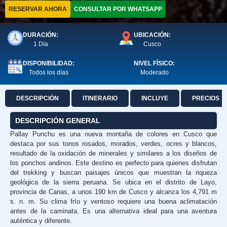
RESERVAR AHORA
CONSULTAR POR WHATSAPP
DURACIÓN:
UBICACIÓN:
1 Día
Cusco
DISPONIBILIDAD:
NIVEL FÍSICO:
Todos los días
Moderado
DESCRIPCIÓN
ITINERARIO
INCLUYE
PRECIOS
DESCRIPCIÓN GENERAL
Pallay Punchu es una nueva montaña de colores en Cusco que
destaca por sus tonos rosados, morados, verdes, ocres y blancos,
resultado de la oxidación de minerales y similares a los diseños de
los ponchos andinos. Este destino es perfecto para quienes disfrutan
del trekking y buscan paisajes únicos que muestran la riqueza
geológica de la sierra peruana. Se ubica en el distrito de Layo,
provincia de Canas, a unos 190 km de Cusco y alcanza los 4,791 m
s. n. m. Su clima frío y ventoso requiere una buena aclimatación
antes de la caminata. Es una alternativa ideal para una aventura
auténtica y diferente.