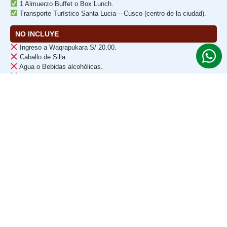
1 Almuerzo Buffet o Box Lunch.
Transporte Turístico Santa Lucia – Cusco (centro de la ciudad).
NO INCLUYE
Ingreso a Waqrapukara S/ 20.00.
Caballo de Silla.
Agua o Bebidas alcohólicas.
Propinas, apreciación personal (opcional).
Alojamiento u Hotel en la ciudad de Cusco.
Seguro de Viaje, recomendable durante su viaje (contratarlo desde
su país).
¿CUÁL ES EL PRECIO?
Solicita tu cotización personalizada
Ofrecemos
tarifas especiales
para grupos, estudiantes y reservas
anticipadas.
Contáctanos y recibe una
cotización
personalizada en minutos
con todo incluido
Cotiza Gratis 24/7 por WhatsApp