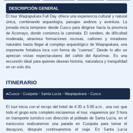
DESCRIPCIÓN GENERAL
El tour Waqrapukara Full Day ofrece una experiencia cultural y natural
única, combinando arqueología, paisajes andinos y aventura. La
jornada inicia temprano desde Cusco para dirigirse hacia la provincia
de Acomayo, donde comienza la caminata. El sendero, de dificultad
moderada, atraviesa formaciones rocosas, cañones y miradores
naturales hasta llegar al complejo arqueológico de Waqrapukara, una
imponente fortaleza inca con forma de “cuernos”. Desde lo alto se
aprecian vistas espectaculares del cañón del Apurímac. Es una
excursión ideal para quienes desean historia, naturaleza y tranquilidad
en un solo día.
ITINERARIO
Cusco - Cusipata - Santa Lucía - Waqrapukara - Cusco
El tour inicia con el recojo del hotel de 4:30 a 5:00 a.m., una vez que
todo el grupo este completo iniciaremos el tour, viajaremos por 3 hora
en transporte turístico con dirección al poblado de Santa Lucía, en el
transcurso realizaremos una parada en Cusipata para tomar el
desayuno, después continuaremos el viaje. En Santa Lucía