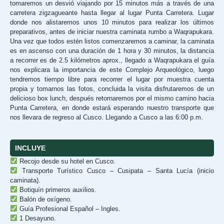
tomaremos un desvió viajando por 15 minutos más a través de una
carretera zigzagueante hasta llegar al lugar Punta Carretera. Lugar
donde nos alistaremos unos 10 minutos para realizar los últimos
preparativos, antes de iniciar nuestra caminata rumbo a Waqrapukara.
Una vez que todos estén listos comenzaremos a caminar, la caminata
es en ascenso con una duración de 1 hora y 30 minutos, la distancia
a recorrer es de 2.5 kilómetros aprox., llegado a Waqrapukara el guía
nos explicara la importancia de este Complejo Arqueológico, luego
tendremos tiempo libre para recorrer el lugar por muestra cuenta
propia y tomarnos las fotos, concluida la visita disfrutaremos de un
delicioso box lunch, después retornaremos por el mismo camino hacia
Punta Carretera, en donde estará esperando nuestro transporte que
nos llevara de regreso al Cusco. Llegando a Cusco a las 6:00 p.m.
INCLUYE
Recojo desde su hotel en Cusco.
Transporte Turístico Cusco – Cusipata – Santa Lucía (inicio
caminata).
Botiquín primeros auxilios.
Balón de oxígeno.
Guía Profesional Español – Ingles.
1 Desayuno.