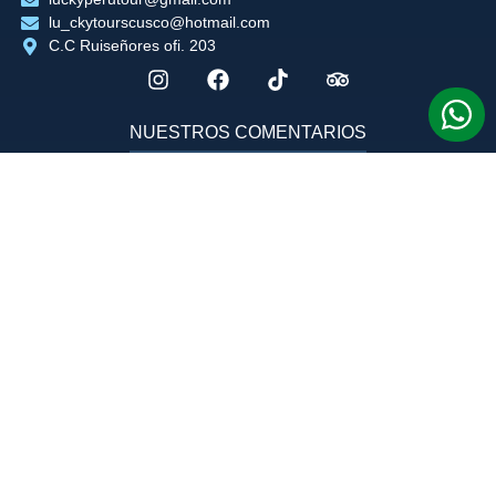
lu_ckytourscusco@hotmail.com
C.C Ruiseñores ofi. 203
NUESTROS COMENTARIOS
Tú opinion nos importa
SIGUENOS EN FACEBOOK
NUESTRA UBICACIÓN