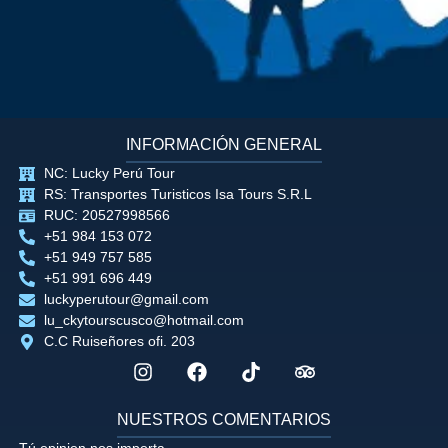
INFORMACIÓN GENERAL
NC: Lucky Perú Tour
RS: Transportes Turisticos Isa Tours S.R.L
RUC: 20527998566
+51 984 153 072
+51 949 757 585
+51 991 696 449
luckyperutour@gmail.com
lu_ckytourscusco@hotmail.com
C.C Ruiseñores ofi. 203
NUESTROS COMENTARIOS