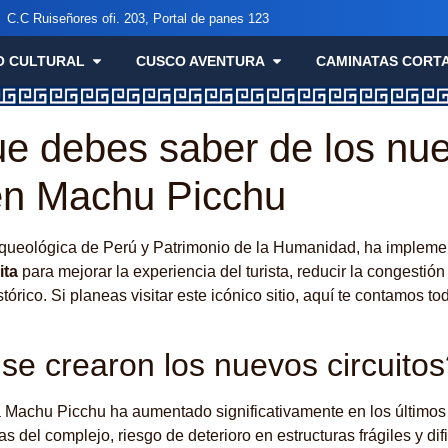
C.C Ruiseñores ofi. 203, Portal de panes 123
O CULTURAL
CUSCO AVENTURA
CAMINATAS CORT
ue debes saber de los nu
 en Machu Picchu
rqueológica de Perú y Patrimonio de la Humanidad, ha implem
ita
para mejorar la experiencia del turista, reducir la congestión
stórico. Si planeas visitar este icónico sitio, aquí te contamos t
se crearon los nuevos circuito
 a Machu Picchu ha aumentado significativamente en los último
as del complejo, riesgo de deterioro en estructuras frágiles y dif