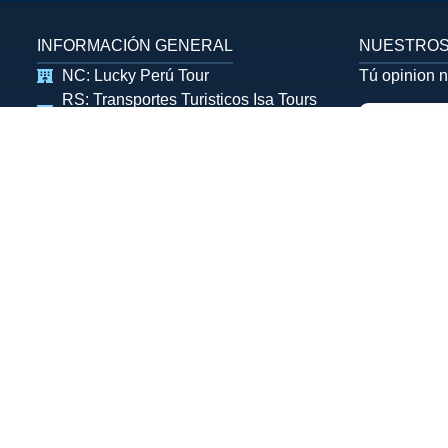
INFORMACIÓN GENERAL
NUESTROS
NC: Lucky Perú Tour
Tú opinion 
RS: Transportes Turisticos Isa Tours
S.R.L
RUC: 20527998566
+51 984 153 072
+51 949 757 585
+51 991 696 449
luckyperutour@gmail.com
lu_ckytourscusco@hotmail.com
C.C Ruiseñores ofi. 203