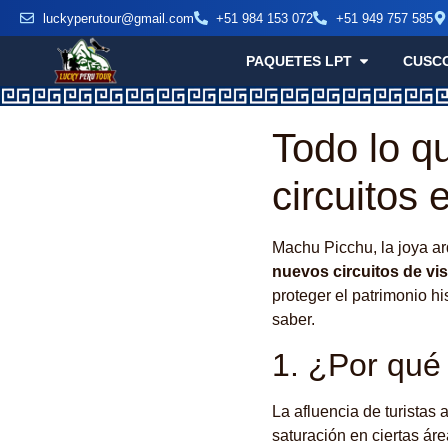
luckyperutour@gmail.com
+51 984 153 072
+51 949 757 585
PAQUETES LPT
CUSC
Todo lo q
circuitos
Machu Picchu, la joya a
nuevos circuitos de vis
proteger el patrimonio hi
saber.
1. ¿Por qué 
La afluencia de turistas
saturación en ciertas áre