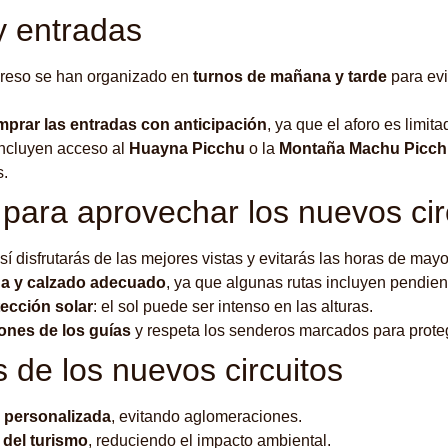
y entradas
greso se han organizado en
turnos de mañana y tarde
para evi
prar las entradas con anticipación
, ya que el aforo es limita
incluyen acceso al
Huayna Picchu
o la
Montaña Machu Picc
s.
 para aprovechar los nuevos cir
así disfrutarás de las mejores vistas y evitarás las horas de mayo
a y calzado adecuado
, ya que algunas rutas incluyen pendien
tección solar
: el sol puede ser intenso en las alturas.
iones de los guías
y respeta los senderos marcados para proteg
s de los nuevos circuitos
 personalizada
, evitando aglomeraciones.
 del turismo
, reduciendo el impacto ambiental.