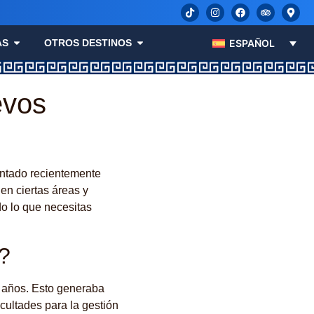
AS
OTROS DESTINOS
ESPAÑOL
evos
entado recientemente
 en ciertas áreas y
odo lo que necesitas
s?
s años. Esto generaba
icultades para la gestión