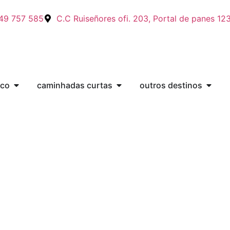
49 757 585
C.C Ruiseñores ofi. 203, Portal de panes 12
sco
caminhadas curtas
outros destinos