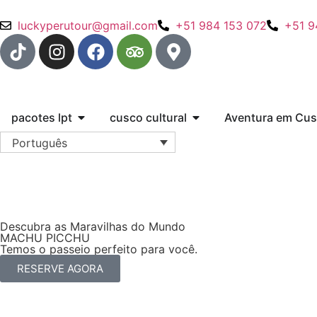
luckyperutour@gmail.com
+51 984 153 072
+51 9
pacotes lpt
cusco cultural
Aventura em Cu
Português
Descubra as Maravilhas do Mundo
MACHU PICCHU
Temos o passeio perfeito para você.
RESERVE AGORA